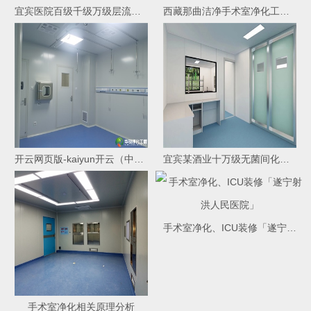
宜宾医院百级千级万级层流净化手术室装修施工竣工效果
西藏那曲洁净手术室净化工程装修进场施工
开云网页版-kaiyun开云（中国）
宜宾某酒业十万级无菌间化验室签约进场施工
手术室净化、ICU装修「遂宁射洪人民医院」
手术室净化相关原理分析