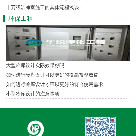
十万级洁净室施工的具体流程浅谈
环保工程
大型冷库设计实际效果好吗
如何进行冷库设计可以更好的提高投资效益
如何进行冷库设计才可以更好的符合使用需求
小型冷库设计的注意事项