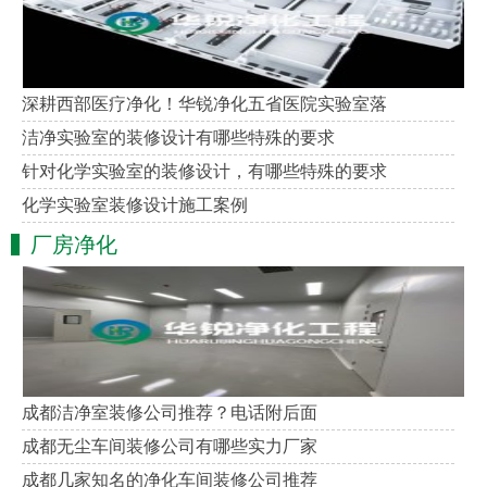
深耕西部医疗净化！华锐净化五省医院实验室落
洁净实验室的装修设计有哪些特殊的要求
针对化学实验室的装修设计，有哪些特殊的要求
化学实验室装修设计施工案例
厂房净化
成都洁净室装修公司推荐？电话附后面
成都无尘车间装修公司有哪些实力厂家
成都几家知名的净化车间装修公司推荐