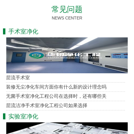
常见问题
NEWS CENTER
手术室净化
层流手术室
装修无尘净化车间方面你有什么新的设计理念吗
无菌手术室净化工程公司在选择时，还有哪些关
层流洁净手术室净化工程公司如果选择
实验室净化