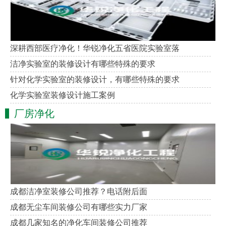
深耕西部医疗净化！华锐净化五省医院实验室落
洁净实验室的装修设计有哪些特殊的要求
针对化学实验室的装修设计，有哪些特殊的要求
化学实验室装修设计施工案例
厂房净化
成都洁净室装修公司推荐？电话附后面
成都无尘车间装修公司有哪些实力厂家
成都几家知名的净化车间装修公司推荐