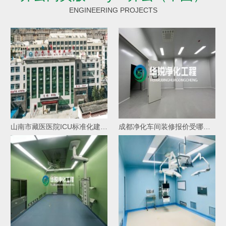
ENGINEERING PROJECTS
山南市藏医医院ICU标准化建设项目中标
成都净化车间装修报价受哪些因素影响价格