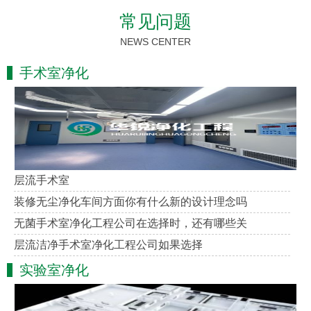
常见问题
NEWS CENTER
手术室净化
层流手术室
装修无尘净化车间方面你有什么新的设计理念吗
无菌手术室净化工程公司在选择时，还有哪些关
层流洁净手术室净化工程公司如果选择
实验室净化