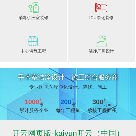
设计 / 施工
标准 / 检测
13年经验值得信赖
13年经验值得信赖
消毒供应室装修
ICU净化装修
安全 / 快速
设计 / 施工
13年经验值得信赖
13年经验值得信赖
中心供氧工程
洁净厂房设计
标准 / 检测
安全 / 快速
手术室洁净设计、施工综合服务商
13年经验值得信赖
13年经验值得信赖
专业医院医疗净化设计、装修、施工
+
+
+
1000
200
300
家
家
万㎡
累计服务企业
每年工程量
承接工程面积
开云网页版-kaiyun开云（中国）