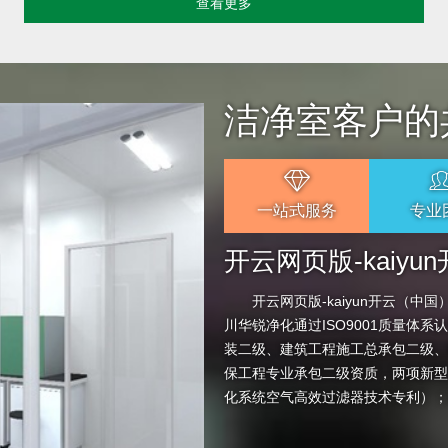
查看更多
洁净室客户的
一站式服务
专业
开云网页版-kaiy
开云网页版-kaiyun开云（中
川华锐净化通过ISO9001质量体
装二级、建筑工程施工总承包二级、
保工程专业承包二级资质，两项新型
化系统空气高效过滤器技术专利）；