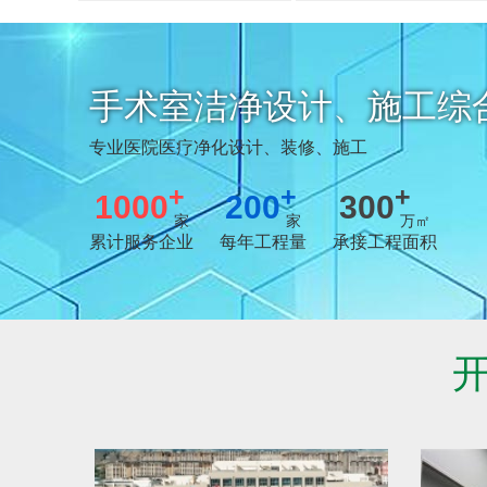
设计 / 施工
标准 / 检测
13年经验值得信赖
13年经验值得信赖
手术室洁净设计、施工综
专业医院医疗净化设计、装修、施工
+
+
+
1000
200
300
家
家
万㎡
累计服务企业
每年工程量
承接工程面积
开