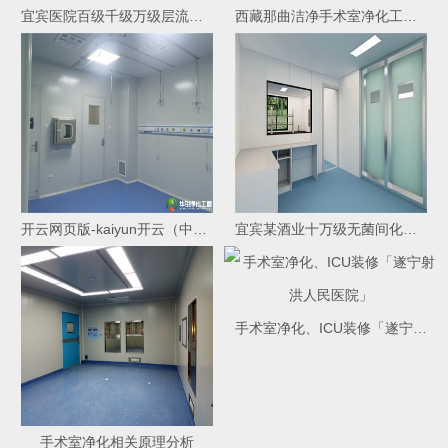
宜宾医院百级千级万级层流净化手术室装修施工竣工效果
西藏那曲洁净手术室净化工程装修进场施工
开云网页版-kaiyun开云（中国）
宜宾某酒业十万级无菌间化验室签约进场施工
手术室净化、ICU装修「遂宁射洪人民医院」
手术室净化相关原理分析