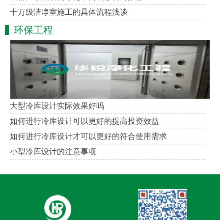
十万级洁净室施工的具体流程浅谈
环保工程
大型冷库设计实际效果好吗
如何进行冷库设计可以更好的提高投资效益
如何进行冷库设计才可以更好的符合使用需求
小型冷库设计的注意事项