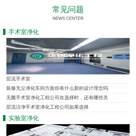
常见问题
NEWS CENTER
手术室净化
层流手术室
装修无尘净化车间方面你有什么新的设计理念吗
无菌手术室净化工程公司在选择时，还有哪些关
层流洁净手术室净化工程公司如果选择
实验室净化