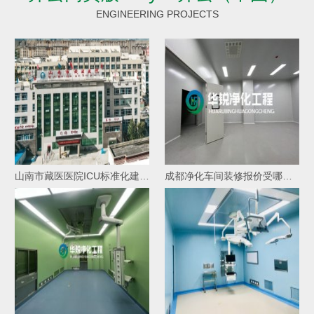
ENGINEERING PROJECTS
山南市藏医医院ICU标准化建设项目中标
成都净化车间装修报价受哪些因素影响价格