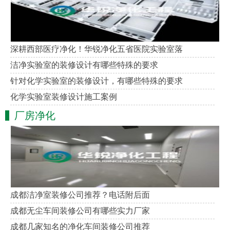
深耕西部医疗净化！华锐净化五省医院实验室落
洁净实验室的装修设计有哪些特殊的要求
针对化学实验室的装修设计，有哪些特殊的要求
化学实验室装修设计施工案例
厂房净化
成都洁净室装修公司推荐？电话附后面
成都无尘车间装修公司有哪些实力厂家
成都几家知名的净化车间装修公司推荐