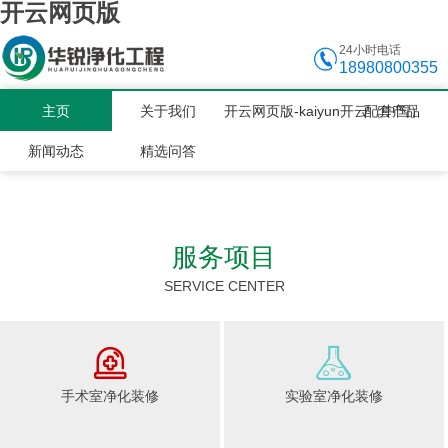
开云网页版
24小时电话
18980800355
主页
关于我们
开云网页版-kaiyun开云（中国）
配套产品
新闻动态
精选问答
服务项目
SERVICE CENTER
手术室净化装修
实验室净化装修