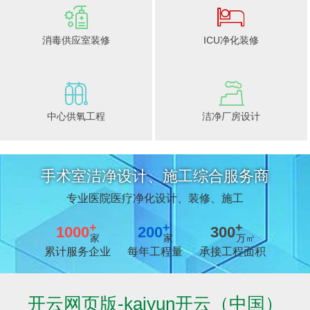
设计 / 施工
标准 / 检测
13年经验值得信赖
13年经验值得信赖
消毒供应室装修
ICU净化装修
安全 / 快速
设计 / 施工
13年经验值得信赖
13年经验值得信赖
中心供氧工程
洁净厂房设计
标准 / 检测
安全 / 快速
手术室洁净设计、施工综合服务商
13年经验值得信赖
13年经验值得信赖
专业医院医疗净化设计、装修、施工
+
+
+
1000
200
300
家
家
万㎡
累计服务企业
每年工程量
承接工程面积
开云网页版-kaiyun开云（中国）