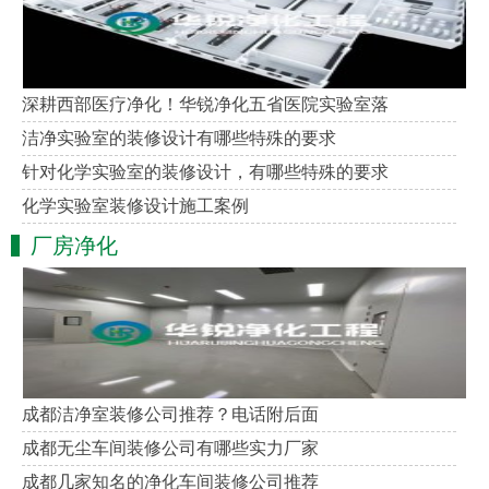
深耕西部医疗净化！华锐净化五省医院实验室落
洁净实验室的装修设计有哪些特殊的要求
针对化学实验室的装修设计，有哪些特殊的要求
化学实验室装修设计施工案例
厂房净化
成都洁净室装修公司推荐？电话附后面
成都无尘车间装修公司有哪些实力厂家
成都几家知名的净化车间装修公司推荐