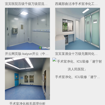
宜宾医院百级千级万级层流净化手术室装修施工竣工效果
西藏那曲洁净手术室净化工程装修进场施工
开云网页版-kaiyun开云（中国）
宜宾某酒业十万级无菌间化验室签约进场施工
手术室净化、ICU装修「遂宁射洪人民医院」
手术室净化相关原理分析