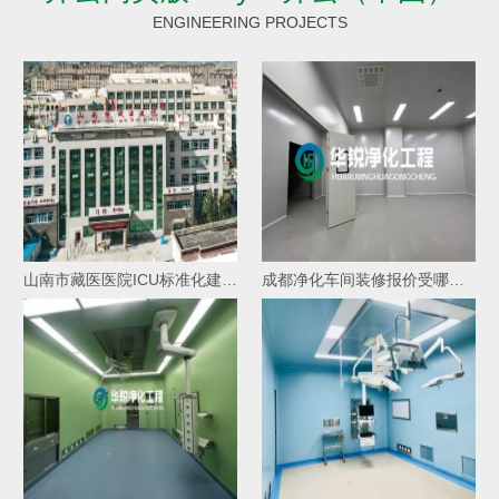
ENGINEERING PROJECTS
山南市藏医医院ICU标准化建设项目中标
成都净化车间装修报价受哪些因素影响价格