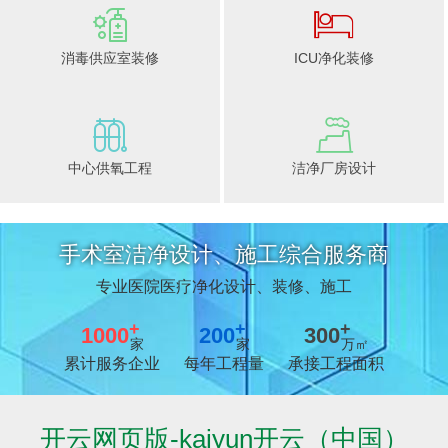
设计 / 施工
标准 / 检测
13年经验值得信赖
13年经验值得信赖
消毒供应室装修
ICU净化装修
安全 / 快速
设计 / 施工
13年经验值得信赖
13年经验值得信赖
中心供氧工程
洁净厂房设计
标准 / 检测
安全 / 快速
手术室洁净设计、施工综合服务商
13年经验值得信赖
13年经验值得信赖
专业医院医疗净化设计、装修、施工
+
+
+
1000
200
300
家
家
万㎡
累计服务企业
每年工程量
承接工程面积
开云网页版-kaiyun开云（中国）