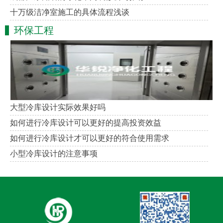
十万级洁净室施工的具体流程浅谈
环保工程
大型冷库设计实际效果好吗
如何进行冷库设计可以更好的提高投资效益
如何进行冷库设计才可以更好的符合使用需求
小型冷库设计的注意事项